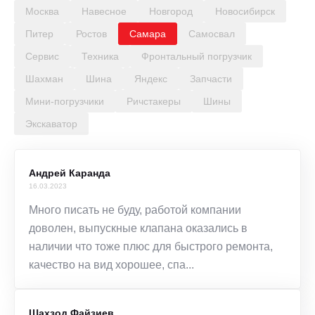
Москва
Навесное
Новгород
Новосибирск
Питер
Ростов
Самара
Самосвал
Сервис
Техника
Фронтальный погрузчик
Шахман
Шина
Яндекс
Запчасти
Мини-погрузчики
Ричстакеры
Шины
Экскаватор
Андрей Каранда
16.03.2023
Много писать не буду, работой компании
доволен, выпускные клапана оказались в
наличии что тоже плюс для быстрого ремонта,
качество на вид хорошее, спа...
Шахзод Файзиев