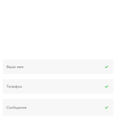
КЛИЕНТСКИЙ СЕРВИС
БИГHELP
Пожалуйста, заполните простую форму
и мы свяжемся с вами в ближайшее время
Ваше имя
Телефон
Сообщение