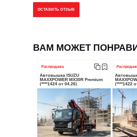
ОСТАВИТЬ ОТЗЫВ
Количество осей/колес
Колесная формула
ВАМ МОЖЕТ ПОНРАВ
Снаряженная масса, кг
Распродажа
Распродаж
Тип кабины
Автовышка ISUZU
Автовышк
MAXXPOWER MX30R Premium
MAXXPOWE
(****1424 от 04.26)
(****1422 о
Тип рабочего оборудования