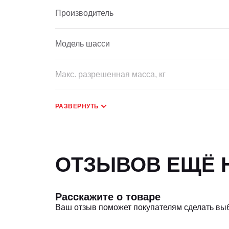
Производитель
Модель шасси
Макс. разрешенная масса, кг
Габариты, мм
РАЗВЕРНУТЬ
Макс. скорость движения, км/ч
ОТЗЫВОВ ЕЩЁ Н
Размер шин
Расскажите о товаре
Нагрузка на ось, кг
Ваш отзыв поможет покупателям сделать вы
Колесная база, мм