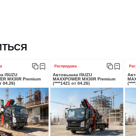
3/10
Габариты платформы, мм
6х4
Тип надстройки
ИТЬСЯ
22450
ДВИГАТЕЛЬ
а
Распродажа
Рас
Однорядный
а ISUZU
Автовышка ISUZU
Авт
R MX30R Premium
MAXXPOWER MX30R Premium
MAX
т 04.26)
(****1421 от 04.26)
(***
Модель ДВС
Люлька
Мощность, кВт/Лс
Тип топлива