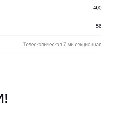
400
56
Телескопическая 7-ми секционная
симальной рабочей высоте, м
4
апазон, м
41
И!
Рабочая высота в максимальном рабочем диапазоне, м
42
8250 / 8370
360