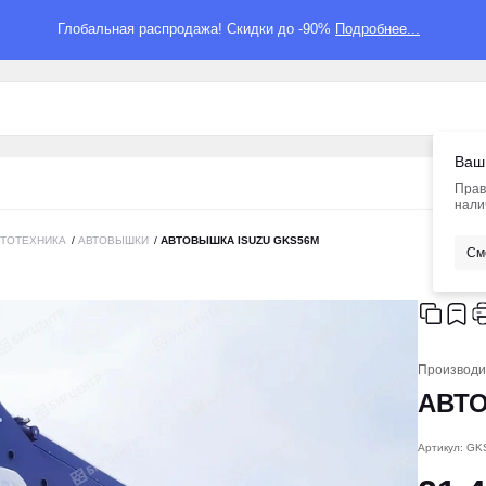
Глобальная распродажа! Скидки до -90%
Подробнее...
Ваш
Прав
нали
ВТОТЕХНИКА
/
АВТОВЫШКИ
/
АВТОВЫШКА ISUZU GKS56M
См
Производи
АВТ
Артикул: G