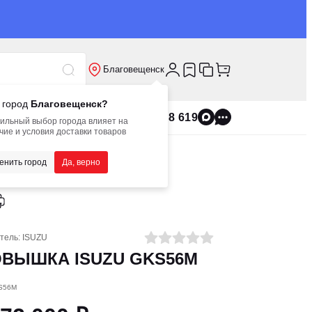
Благовещенск
 город
Благовещенск?
8 800 555 8 619
ильный выбор города влияет на
чие и условия доставки товаров
енить город
Да, верно
тель:
ISUZU
ОВЫШКА ISUZU GKS56M
KS56M