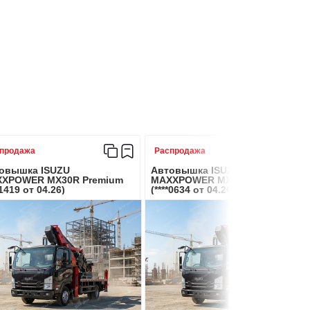
3200*900*1200
Гидравлическая
продажа
Распродажа
овышка ISUZU
Автовышка ISUZU
XPOWER MX30R Premium
MAXXPOWER MX30R Premium
*1419 от 04.26)
(****0634 от 04.26)
Isuzu 6HK1-TCG60
221/300
Дизельное топливо