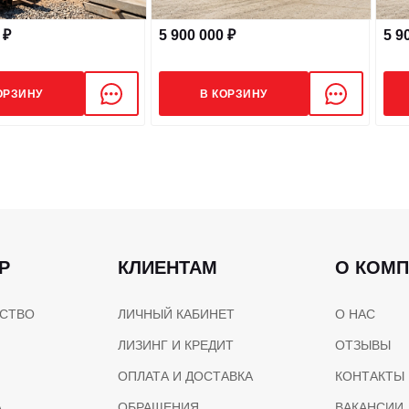
3
Рабочий объем, сМ
 ₽
5 900 000 ₽
5 9
Экологический класс
ОРЗИНУ
В КОРЗИНУ
ТРАНСМИССИЯ
Тип КПП
Р
КЛИЕНТАМ
О КОМ
КОМПЛЕКТАЦИЯ
СТВО
ЛИЧНЫЙ КАБИНЕТ
О НАС
ЛИЗИНГ И КРЕДИТ
ОТЗЫВЫ
Аутригеры
ОПЛАТА И ДОСТАВКА
КОНТАКТЫ
Кондиционер
А
ОБРАЩЕНИЯ
ВАКАНСИИ