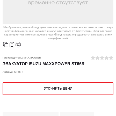
*Изображения, внешний вид, цвет, комплектация и технические характеристики товара
носят информационный характер и могут отличаться от фактических. Окончательные
характеристики, комплектация и внешний вид товара определяются договором и/или
спецификацией
Производитель:
MAXXPOWER
ЭВАКУАТОР ISUZU MAXXPOWER ST66R
Артикул: ST66R
УТОЧНИТЬ ЦЕНУ