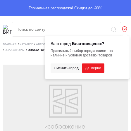
Глобальная распродажа! Скидки до -90%
Ваш город
Благовещенск?
ГЛАВНАЯ
/
КАТАЛОГ
/
АВТОТЕХНИКА
/
СПЕЦИАЛИЗИРОВАННАЯ АВТОТЕХНИКА
/
ЭВАКУАТОРЫ
/
ЭВАКУАТОР ISUZU MAXXPOWER ST66R
Правильный выбор города влияет на
наличие и условия доставки товаров
Сменить город
Да, верно