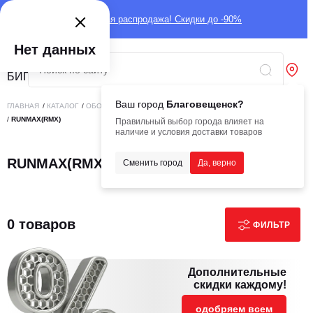
Глобальная распродажа! Скидки до -90%
Нет данных
Ваш город
Благовещенск?
ГЛАВНАЯ
/
КАТАЛОГ
/
ОБОРУДОВАНИЕ
/
СТРОИТЕЛЬНОЕ ОБОРУДОВАНИЕ
/
RUNMAX(RMX)
Правильный выбор города влияет на
наличие и условия доставки товаров
RUNMAX(RMX)
Сменить город
Да, верно
0 товаров
ФИЛЬТР
Дополнительные
скидки каждому!
одобряем всем