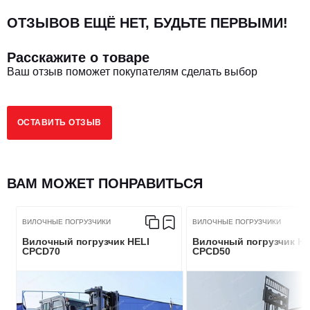
ОТЗЫВОВ ЕЩЁ НЕТ, БУДЬТЕ ПЕРВЫМИ!
РАЗМЕРЫ
Расскажите о товаре
Ваш отзыв поможет покупателям сделать выбор
Колесная база, мм
2775
ОСТАВИТЬ ОТЗЫВ
Внешний радиус поворота, мм
3900
Размер вил, мм
1120х175х80
ВАМ МОЖЕТ ПОНРАВИТЬСЯ
ВИЛОЧНЫЕ ПОГРУЗЧИКИ
ВИЛОЧНЫЕ ПОГРУЗЧИКИ
ЭКСПЛУАТАЦИОННЫЕ ПАРАМЕТРЫ
Вилочный погрузчик HELI
Вилочный погрузчик HE
CPCD70
CPCD50
Макс. скорость движения, км/ч
30