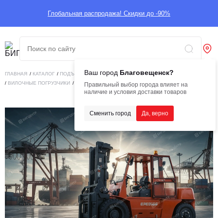
Глобальная распродажа! Скидки до -90%
Ваш город
Благовещенск?
ГЛАВНАЯ
/
КАТАЛОГ
/
ПОДЪЕМНАЯ ТЕХНИКА
/
ВИЛОЧНЫЕ ПОГРУЗЧИКИ
/
ВИЛОЧНЫЕ ПОГРУЗЧИКИ
/
ВИЛОЧНЫЙ ПОГРУЗЧИК HELIFT CPCD100
Правильный выбор города влияет на
наличие и условия доставки товаров
Сменить город
Да, верно