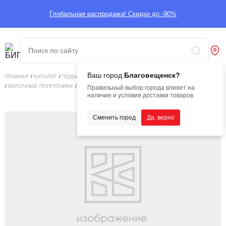
Глобальная распродажа! Скидки до -90%
Ваш город
Благовещенск?
ГЛАВНАЯ
/
КАТАЛОГ
/
ПОДЪЕМНАЯ ТЕХНИКА
/
ВИЛОЧНЫЕ ПОГРУЗЧИКИ
/
ВИЛОЧНЫЕ ПОГРУЗЧИКИ
/
ВИЛОЧНЫЙ ПОГРУЗЧИК HELIFT CPCD140
Правильный выбор города влияет на
наличие и условия доставки товаров
Сменить город
Да, верно