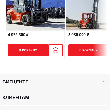
Макс. скорость движения, км/ч
28
ШИНЫ
4 972 300 ₽
3 080 000 ₽
Шины (передние/задние)
11.00-20/11.00-20
В КОРЗИНУ
В КОРЗИНУ
Клиренс, мм
215
ПРИВОД
БИГЦЕНТР
Модель ДВС
Cummins QSB6.7, CA6110/125ZT
КЛИЕНТАМ
Тип двигателя
Дизель