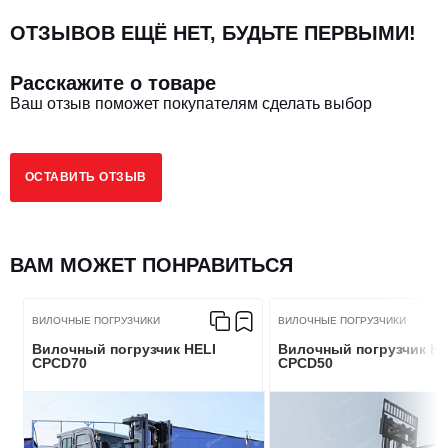
ОТЗЫВОВ ЕЩЁ НЕТ, БУДЬТЕ ПЕРВЫМИ!
Внешний радиус поворота, мм
4300
Расскажите о товаре
Ваш отзыв поможет покупателям сделать выбор
РАЗМЕРЫ
ОСТАВИТЬ ОТЗЫВ
Колесная база, мм
3100
Внешний радиус поворота, мм
4300
ВАМ МОЖЕТ ПОНРАВИТЬСЯ
Размер вил, мм
1370 х 220 х 85
ВИЛОЧНЫЕ ПОГРУЗЧИКИ
ВИЛОЧНЫЕ ПОГРУЗЧИКИ
Вилочный погрузчик HELI
Вилочный погрузчик HE
CPCD70
CPCD50
ЭКСПЛУАТАЦИОННЫЕ ПАРАМЕТРЫ