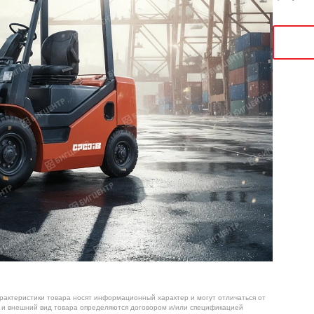
арактеристики товара носят информационный характер и могут отличаться от
я и внешний вид товара определяются договором и/или спецификацией