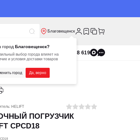
Благовещенск
 город
Благовещенск?
8 800 555 8 619
вильный выбор города влияет на
чие и условия доставки товаров
енить город
Да, верно
итель:
HELIFT
ОЧНЫЙ ПОГРУЗЧИК
FT CPCD18
PCD18