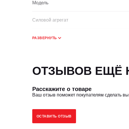
Модель
Силовой агрегат
Центр нагрузки
РАЗВЕРНУТЬ
Способ управления рабочим оборудование
ОТЗЫВОВ ЕЩЁ Н
Размер, мм
Расскажите о товаре
Грузоподъемность, кг
Ваш отзыв поможет покупателям сделать в
Центр тяжести, мм
ОСТАВИТЬ ОТЗЫВ
Внешний радиус поворота, мм