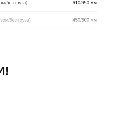
ом/без груза)
610/650 мм
зом/без груза)
450/600 мм
19/12 кН
он (с грузом/без груза)
39/18 %
И!
 км/ч
25/27
2890 кг