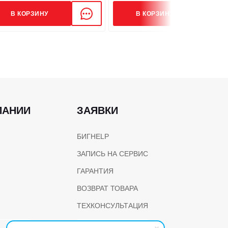
В КОРЗИНУ
В КОРЗИНУ
Механический - ручной рычаг
12.00-24-20PR/12.00-20-20PR
239
ПАНИИ
ЗАЯВКИ
БИГHELP
ЗАПИСЬ НА СЕРВИС
, В / Ач
12/80
ГАРАНТИЯ
QUANCHAI, 4B4-45V32
ВОЗВРАТ ТОВАРА
ТЕХКОНСУЛЬТАЦИЯ
н
140