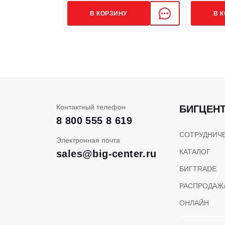
Расстояние от сидения до защитной решетк
В КОРЗИНУ
В 
Общая высота (защитной решетки оператор
Общая длина (с вилами)
Общая длина (без вил)
Контактный телефон
БИГЦЕН
8 800 555 8 619
Передний свес, мм
СОТРУДНИЧ
Электронная почта
КАТАЛОГ
sales@big-center.ru
Задний свес, мм
БИГTRADE
РАСПРОДАЖ
Колесная база, мм
ОНЛАЙН
Высота сцепки