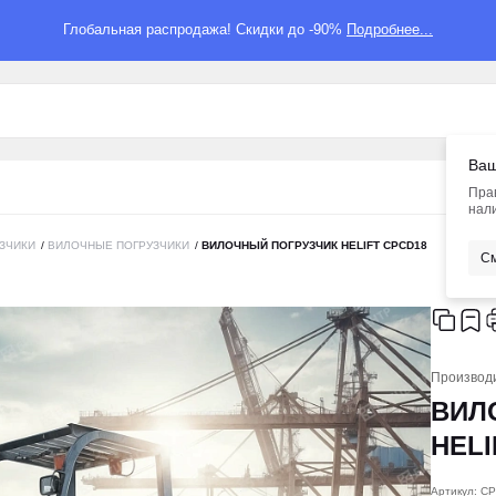
Глобальная распродажа! Скидки до -90%
Подробнее...
Ваш
Пра
нали
ЗЧИКИ
/
ВИЛОЧНЫЕ ПОГРУЗЧИКИ
/
ВИЛОЧНЫЙ ПОГРУЗЧИК HELIFT CPCD18
См
Производ
ВИЛ
HELI
Артикул: C