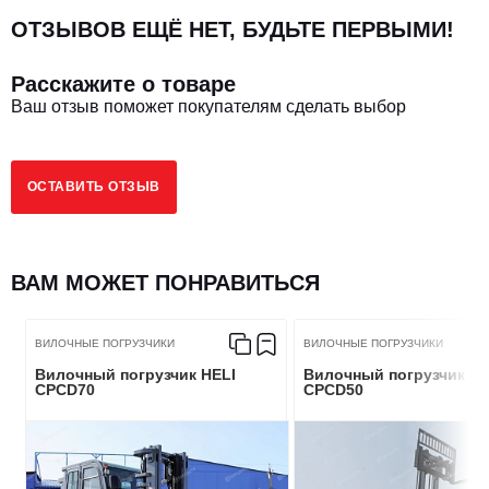
ОТЗЫВОВ ЕЩЁ НЕТ, БУДЬТЕ ПЕРВЫМИ!
Способ управления рабочим оборудованием
Сидя
Расскажите о товаре
Размер, мм
5160 х 2165 х 2560
Ваш отзыв поможет покупателям сделать выбор
Грузоподъемность, кг
3500
ОСТАВИТЬ ОТЗЫВ
Центр тяжести, мм
600
Внешний радиус поворота, мм
ВАМ МОЖЕТ ПОНРАВИТЬСЯ
2235
ВИЛОЧНЫЕ ПОГРУЗЧИКИ
ВИЛОЧНЫЕ ПОГРУЗЧИКИ
РАЗМЕРЫ
Вилочный погрузчик HELI
Вилочный погрузчик HE
CPCD70
CPCD50
Высота свободного хода каретки (с грузозащитной
4217
решеткой)