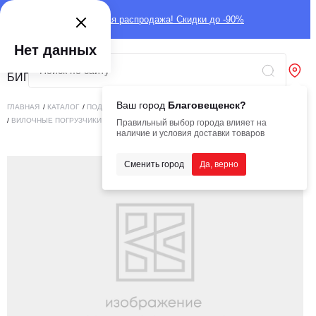
Глобальная распродажа! Скидки до -90%
Нет данных
Ваш город
Благовещенск?
ГЛАВНАЯ
/
КАТАЛОГ
/
ПОДЪЕМНАЯ ТЕХНИКА
/
ВИЛОЧНЫЕ ПОГРУЗЧИКИ
/
ВИЛОЧНЫЕ ПОГРУЗЧИКИ
/
ВИЛОЧНЫЙ ПОГРУЗЧИК HELIFT CPD35
Правильный выбор города влияет на
наличие и условия доставки товаров
Сменить город
Да, верно