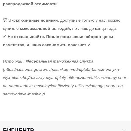
распродажной стоимости.
🏆
Эксклюзивные новинки
, доступные только у нас, можно
купить
с максимальной выгодой,
но лишь до конца года.
✔
Не откладывайте. После повышения сборов цены
изменятся, и шанс сэкономить исчезнет
✔
Источник : Федеральная таможенная служба
(https://customs.gov.ru/uchastnikam-ved/uplata-tamozhennyx-i-
inyx-platezhej/rekvizity-dlya-uplaty-utilizaczionn/utilizaczionnyj-sbor-
na-samoxodnye-mashiny/koefficzienty-utilizaczionnogo-sbora-na-
samoxodnye-mashiny)
БИГЦЕНТР