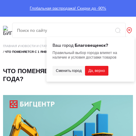
Глобальная распродажа! Скидки до -90%
Ваш город
Благовещенск?
ГЛАВНАЯ
/
НОВОСТИ И СТАТЬИ
/
БИГНОВОСТИ
/
ЧТО ПОМЕНЯЕТСЯ С 1 ЯНВАРЯ 2026 ГОДА?
Правильный выбор города влияет на
наличие и условия доставки товаров
ЧТО ПОМЕНЯЕТСЯ С 1 ЯНВАРЯ 2026
Сменить город
Да, верно
ГОДА?