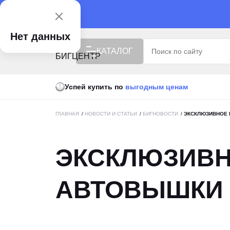
Нет данных
КАТАЛОГ
Успей купить по
выгодным ценам
ISUZU X БИГЦЕНТР
РАСПРОДАЖА
ГЛАВНАЯ
/
НОВОСТИ И СТАТЬИ
/
БИГНОВОСТИ
/
ЭКСКЛЮЗИВНОЕ 
ВЫГОДНАЯ ЦЕНА
ЭКСКЛЮЗИВН
СПЕЦТЕХНИКА
АВТОТЕХНИКА
АВТОВЫШКИ M
ПОДЪЕМНАЯ ТЕХНИКА
УБОРОЧНАЯ ТЕХНИКА
АГРОТЕХНИКА