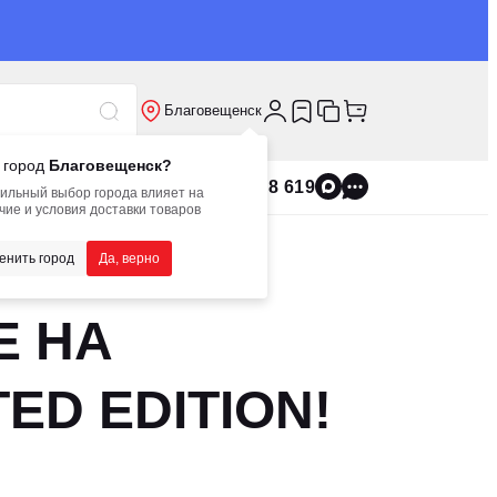
Благовещенск
 город
Благовещенск?
8 800 555 8 619
ильный выбор города влияет на
чие и условия доставки товаров
енить город
Да, верно
Е НА
D EDITION!