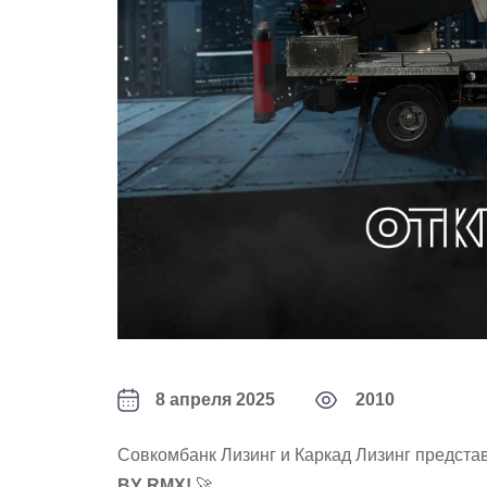
8 апреля 2025
2010
Совкомбанк Лизинг и Каркад Лизинг предст
BY RMX!
🚀