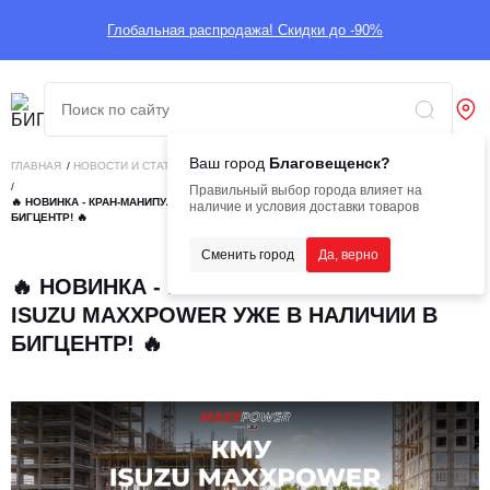
Глобальная распродажа! Скидки до -90%
Ваш город
Благовещенск?
ГЛАВНАЯ
/
НОВОСТИ И СТАТЬИ
/
БИГНОВОСТИ
/
Правильный выбор города влияет на
🔥 НОВИНКА - КРАН‑МАНИПУЛЯТОРЫ ISUZU MAXXPOWER УЖЕ В НАЛИЧИИ В
наличие и условия доставки товаров
БИГЦЕНТР! 🔥
Сменить город
Да, верно
🔥 НОВИНКА - КРАН‑МАНИПУЛЯТОРЫ
ISUZU MAXXPOWER УЖЕ В НАЛИЧИИ В
БИГЦЕНТР! 🔥