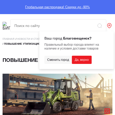
Глобальная распродажа! Скидки до -90%
Ваш город
Благовещенск?
ГЛАВНАЯ
/
НОВОСТИ И СТАТЬИ
/
БИГНОВОСТИ
/
ПОВЫШЕНИЕ УТИЛИЗАЦИОННОГО СБОРА
Правильный выбор города влияет на
наличие и условия доставки товаров
ПОВЫШЕНИЕ УТИЛИЗАЦИОННОГО СБОРА
Сменить город
Да, верно