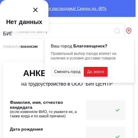
Глобальная распродажа! Скидки до -90%
Нет данных
Ваш город
Благовещенск?
ГЛАВНАЯ
/
ВАКАНСИИ
Правильный выбор города влияет на
наличие и условия доставки товаров
АНКЕТА КАНДИДАТА
Сменить город
Да, верно
на трудоустройство в ООО "БИГЦЕНТР"
Фамилия, имя, отчество
кандидата
(если изменяли ФИО, то укажите их, а
также когда и по какой причине)
Дата рождения