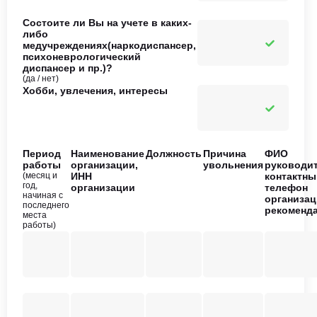
Состоите ли Вы на учете в каких-
либо
медучреждениях(наркодиспансер,
психоневрологический
диспансер и пр.)?
(да / нет)
Хобби, увлечения, интересы
Период
Наименование
Должность
Причина
ФИО
работы
организации,
увольнения
руководит
(месяц и
ИНН
контактны
год,
организации
телефон
начиная с
организац
последнего
рекоменд
места
работы)