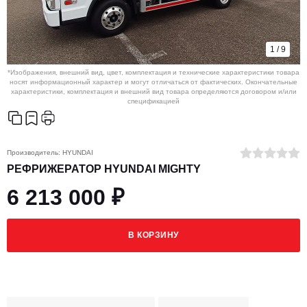
1
/
9
*Изображения, внешний вид, цвет, комплектация и технические характеристики товара
носят информационный характер и могут отличаться от фактических. Окончательные
характеристики, комплектация и внешний вид товара определяются договором и/или
спецификацией
Производитель:
HYUNDAI
РЕФРИЖЕРАТОР HYUNDAI MIGHTY
6 213 000 ₽
В КОРЗИНУ