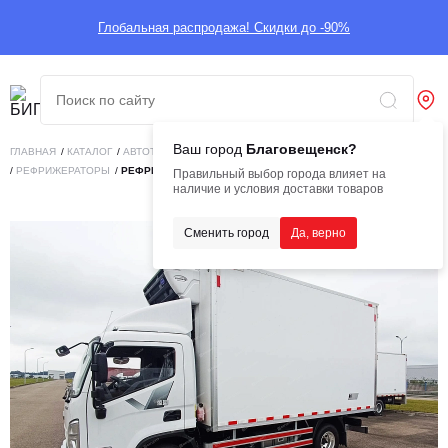
Глобальная распродажа! Скидки до -90%
Ваш город
Благовещенск?
ГЛАВНАЯ
/
КАТАЛОГ
/
АВТОТЕХНИКА
/
КОММЕРЧЕСКИЙ ТРАНСПОРТ
/
РЕФРИЖЕРАТОРЫ
/
РЕФРИЖЕРАТОР HYUNDAI MIGHTY
Правильный выбор города влияет на
наличие и условия доставки товаров
Сменить город
Да, верно