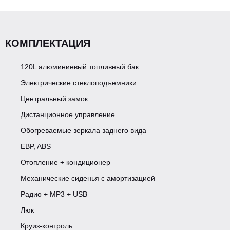
Внутренние размеры, мм
4130x 2060 x 2100
КОМПЛЕКТАЦИЯ
Грузоподъемность, кг
3520
120L алюминиевый топливный бак
Электрические стеклоподъемники
ДВИГАТЕЛЬ
Центральный замок
Дистанционное управление
Модель ДВС
Cummins F3.8NS6B156
Обогреваемые зеркала заднего вида
EBP, ABS
3
3,799
Рабочий объем, сМ
Отопление + кондиционер
Механические сиденья с амортизацией
Мощность, кВт/Лс
115/156
Радио + MP3 + USB
Люк
Экологический класс
Евро VI
Круиз-контроль