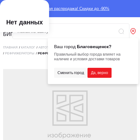
Глобальная распродажа! Скидки до -90%
Нет данных
Ваш город
Благовещенск?
ГЛАВНАЯ
/
КАТАЛОГ
/
АВТОТЕХНИКА
/
КОММЕРЧЕСКИЙ ТРАНСПОРТ
/
РЕФРИЖЕРАТОРЫ
/
РЕФРИЖЕРАТОР ISUZU MAXXPOWER RF645D
Правильный выбор города влияет на
наличие и условия доставки товаров
Сменить город
Да, верно