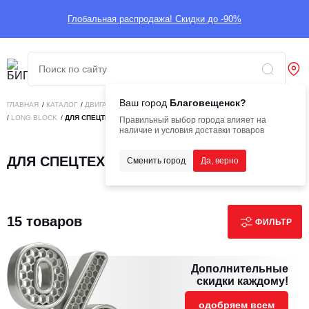
Глобальная распродажа! Скидки до -90%
Ваш город
Благовещенск?
ГЛАВНАЯ
/
КАТАЛОГ
/
ДВИГАТЕЛИ
/
ДВИГАТЕЛИ БЕЗ НАВЕСНОГО ОБОРУДОВАНИЯ
/
LONG BLOCK
/
ДЛЯ СПЕЦТЕХНИКИ
Правильный выбор города влияет на
наличие и условия доставки товаров
ДЛЯ СПЕЦТЕХНИКИ
Сменить город
Да, верно
15 товаров
ФИЛЬТР
Дополнительные
скидки каждому!
одобряем всем