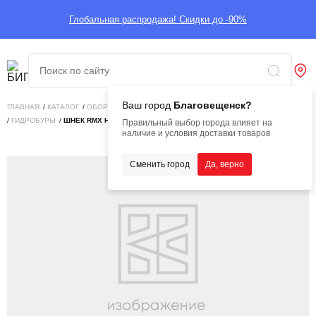
Глобальная распродажа! Скидки до -90%
Ваш город
Благовещенск?
ГЛАВНАЯ
/
КАТАЛОГ
/
ОБОРУДОВАНИЕ
/
НАВЕСНОЕ ОБОРУДОВАНИЕ
/
ГИДРОБУРЫ
/
ШНЕК RMX H7 150MM
Правильный выбор города влияет на
наличие и условия доставки товаров
Сменить город
Да, верно