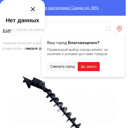
Глобальная распродажа! Скидки до -90%
Нет данных
Ваш город
Благовещенск?
ГЛАВНАЯ
/
КАТАЛОГ
/
ОБОРУДОВАНИЕ
/
НАВЕСНОЕ ОБОРУДОВАНИЕ
/
ГИДРОБУРЫ
/
ЯМОБУР ZL-30 ПОД БЫСТРОСЪЕМ
Правильный выбор города влияет на
наличие и условия доставки товаров
Сменить город
Да, верно