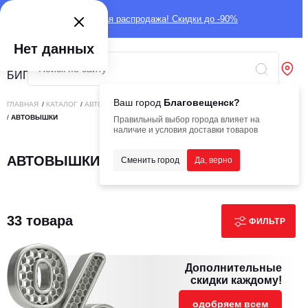
Глобальная распродажа! Скидки до -90%
Нет данных
Ваш город
Благовещенск?
ГЛАВНАЯ
/
КАТАЛОГ
/
АВТОТЕХНИКА
/
СПЕЦИАЛИЗИРОВАННАЯ АВТОТЕХНИКА
/
АВТОВЫШКИ
Правильный выбор города влияет на
наличие и условия доставки товаров
АВТОВЫШКИ
Сменить город
Да, верно
33 товара
ФИЛЬТР
Дополнительные
скидки каждому!
одобряем всем