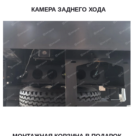
ПАРАМЕТРЫ УСТАНОВКИ
КАМЕРА ЗАДНЕГО ХОДА
Модель установки
XCMG SQS157-4
Макс. подъемный момент, кН
157
Длина стрелы, м
13
Макс. высота подъема, м
14,5
Макс. угол поворота, °
360
Пролет аутригера, м
2280-5500
ГИДРАВЛИКА
МОНТАЖНАЯ КОРЗИНА В ПОДАРОК