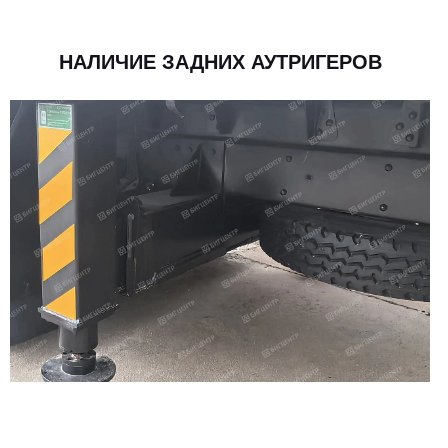
НАЛИЧИЕ ЗАДНИХ АУТРИГЕРОВ
Габариты, мм
9020x2540x3380
Габариты борта, мм
6200x2450x550
Количество осей/колес
2
Колесная база, мм
5150
Грузоподъемность шасси, кг
4000
Экологический класс
Евро VI
Размер шин
8.25R20