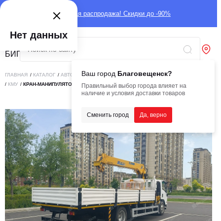
Глобальная распродажа! Скидки до -90%
Нет данных
Ваш город
Благовещенск?
ГЛАВНАЯ
/
КАТАЛОГ
/
АВТОТЕХНИКА
/
СПЕЦИАЛИЗИРОВАННАЯ АВТОТЕХНИКА
/
КМУ
/
КРАН-МАНИПУЛЯТОР ISUZU ELF L3 4X2 6,3Т
Правильный выбор города влияет на
наличие и условия доставки товаров
Сменить город
Да, верно