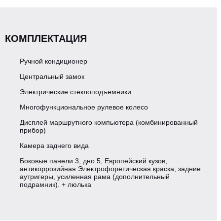
Снаряженная масса, кг
7900
КОМПЛЕКТАЦИЯ
Макс. разрешенная масса, кг
11995
Ручной кондиционер
Центральный замок
ДВИГАТЕЛЬ
Электрические стеклоподъемники
Многофункциональное рулевое колесо
Модель ДВС
4HK1-TCG61
Дисплей маршрутного компьютера (комбинированный
прибор)
Камера заднего вида
Мощность, кВт/Лс
139/190
Боковые панели 3, дно 5, Европейский кузов,
антикоррозийная Электрофоретическая краска, задние
3
5,193
аутригеры, усиленная рама (дополнительный
Рабочий объем, сМ
подрамник). + люлька
ПАРАМЕТРЫ ШАССИ