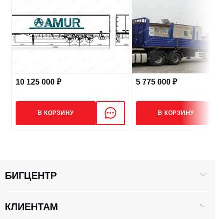
Колея, мм
1820/1820/1820
ДОПОЛНИТЕЛЬНО
10 125 000 ₽
5 775 000 ₽
Фитинги под контейнеры, шт.
8
В КОРЗИНУ
В КОРЗИНУ
1-ая шкворня, мм
50.8 (2 дюйма)
2-ая шкворня, мм
89 (3.5 дюйма)
БИГЦЕНТР
КЛИЕНТАМ