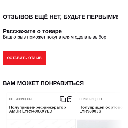
Высота ССУ, мм
1500
ОТЗЫВОВ ЕЩЁ НЕТ, БУДЬТЕ ПЕРВЫМИ!
Грузоподъемность, кг
50000
Расскажите о товаре
Конники
12
Ваш отзыв поможет покупателям сделать выбор
ОСТАВИТЬ ОТЗЫВ
ХОДОВАЯ ЧАСТЬ
Колесная база, мм
7750/1550
ВАМ МОЖЕТ ПОНРАВИТЬСЯ
Количество рессоры
-/17/17/17
ПОЛУПРИЦЕПЫ
ПОЛУПРИЦЕПЫ
Полуприцеп-рефрижератор
Полуприцеп бортовой
Количество осей
2
AMUR LYR9400XXYED
LYR9600JS
Шины (передние/задние)
315/80R22.5