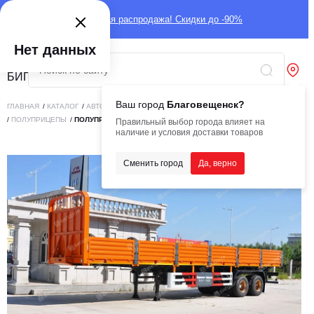
Глобальная распродажа! Скидки до -90%
Нет данных
Ваш город
Благовещенск?
ГЛАВНАЯ
/
КАТАЛОГ
/
АВТОТЕХНИКА
/
ТРАЛЫ, ПОЛУПРИЦЕПЫ, ПРИЦЕПЫ
/
ПОЛУПРИЦЕПЫ
/
ПОЛУПРИЦЕП БОРТОВОЙ AMUR LYR9500JSR
Правильный выбор города влияет на
наличие и условия доставки товаров
Сменить город
Да, верно