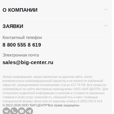
О КОМПАНИИ
ЗАЯВКИ
Контактный телефон
8 800 555 8 619
Электронная почта
sales@big-center.ru
Любая информация, представленная на данном сайте, носит
исключительно информационный характер и не является публичной
офертой, определяемой положениями статьи 437 ГК РФ. Все права на
публикуемые на сайте материалы принадлежат ООО «БИГЦЕНТР». Для
получения подробной информации о наличии и стоимости указанных
товаров и (или) услуг, пожалуйста, обращайтесь к нам с помощью
специальной формы связи или по единому номеру 8 (800) 555 8 619
© 2012-2026 ООО "БИГЦЕНТР"
Все права защищены