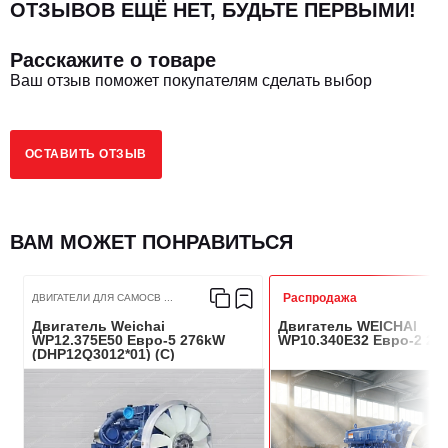
ОТЗЫВОВ ЕЩЁ НЕТ, БУДЬТЕ ПЕРВЫМИ!
Количество цилиндров
6
Расскажите о товаре
3
6870
Ваш отзыв поможет покупателям сделать выбор
Рабочий объем, сМ
Мощность, кВт/Лс
249/338
ОСТАВИТЬ ОТЗЫВ
Крутящий момент ДВС, Нм
1030
ВАМ МОЖЕТ ПОНРАВИТЬСЯ
Тип топлива
Дизель
Диаметр цилиндра, мм
108
Распродажа
ДВИГАТЕЛИ ДЛЯ САМОСВ ...
Двигатель Weichai
Двигатель WEICHAI
WP12.375E50 Евро-5 276kW
WP10.340E32 Евро-2 25
Ход поршня, мм
125
(DHP12Q3012*01) (C)
Воздухоподача
Турбонаддув