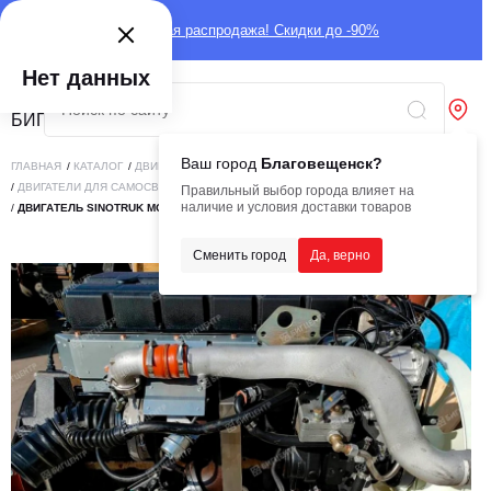
Глобальная распродажа! Скидки до -90%
Нет данных
Ваш город
Благовещенск?
ГЛАВНАЯ
/
КАТАЛОГ
/
ДВИГАТЕЛИ
/
ДВИГАТЕЛИ ДЛЯ АВТОТЕХНИКИ
/
ДВИГАТЕЛИ ДЛЯ САМОСВАЛОВ/ТЯГАЧЕЙ
Правильный выбор города влияет на
наличие и условия доставки товаров
/
ДВИГАТЕЛЬ SINOTRUK MC07.34-50 245 KW (C)
Сменить город
Да, верно