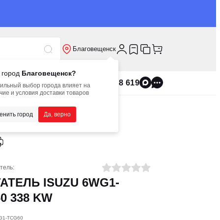
Благовещенск
 город
Благовещенск?
8 800 555 8 619
ильный выбор города влияет на
чие и условия доставки товаров
WG1-TCG60 338 KW
енить город
Да, верно
тель:
АТЕЛЬ ISUZU 6WG1-
0 338 KW
WG1-TCG60