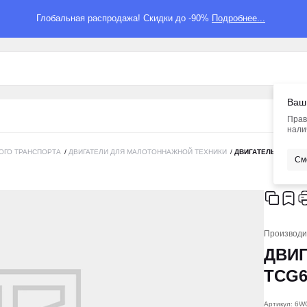
Глобальная распродажа! Скидки до -90%
Подробнее...
Ваш
Прав
нали
ОГО ТРАНСПОРТА
/
ДВИГАТЕЛИ ДЛЯ МАЛОТОННАЖНОЙ ТЕХНИКИ
/
ДВИГАТЕЛЬ ISUZU 6
См
Производи
ДВИГ
TCG6
Артикул: 6