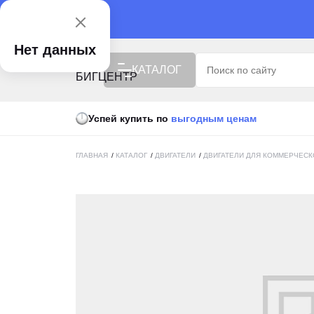
Нет данных
КАТАЛОГ
Успей купить по
выгодным ценам
ISUZU X БИГЦЕНТР
РАСПРОДАЖА
ГЛАВНАЯ
/
КАТАЛОГ
/
ДВИГАТЕЛИ
/
ДВИГАТЕЛИ ДЛЯ КОММЕРЧЕСК
ВЫГОДНАЯ ЦЕНА
СПЕЦТЕХНИКА
АВТОТЕХНИКА
ПОДЪЕМНАЯ ТЕХНИКА
УБОРОЧНАЯ ТЕХНИКА
АГРОТЕХНИКА