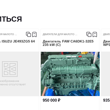
ИТЬСЯ
Я МАЛОТО ...
ДВИГАТЕЛИ ДЛЯ МАЛОТО ...
ДВИГ
 ISUZU JE493ZG5 64
Двигатель FAW CA6DK1-32E5
Дви
235 kW (C)
WP3
950 000 ₽
935