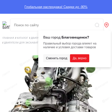
Глобальная распродажа! Скидки до -90%
Ваш город
Благовещенск?
ГЛАВНАЯ
/
КАТАЛОГ
/
ДВИГАТЕЛИ
/
ДВИГАТЕЛИ ДЛЯ СПЕЦТЕХНИКИ
/
ДВИГАТЕЛИ ДЛЯ ЭКСКАВАТОРОВ-ПОГРУЗЧИКОВ
/
ДВИГАТЕЛЬ ISUZU 4LE2
Правильный выбор города влияет на
наличие и условия доставки товаров
Сменить город
Да, верно