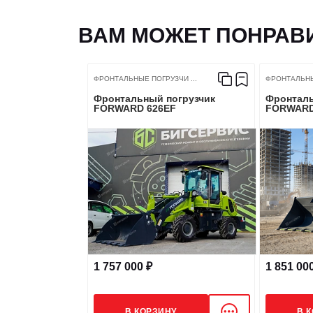
ВАМ МОЖЕТ ПОНРАВ
ТОРМОЗНЫЕ СИСТЕМЫ
ФРОНТАЛЬНЫЕ ПОГРУЗЧИ ...
ФРОНТАЛЬНЫЕ
Фронтальный погрузчик
Фронталь
Тип рабочего тормоза
FORWARD 626EF
FORWARD
Тип стояночного тормоза
ГИДРАВЛИКА
Тип насоса
1 757 000 ₽
1 851 00
Модель насоса
В КОРЗИНУ
В 