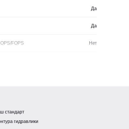
Да
Да
 ROPS/FOPS
Нет
6700*2200*2920
мм
360
ш стандарт
онтура гидравлики
а, мм
6320