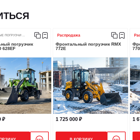
ЗАПРАВОЧНЫЕ Е
ИТЬСЯ
Объем топливного бака, 
Распродажа
Ра
 ПОГРУЗЧИ ...
ный погрузчик
Фронтальный погрузчик RMX
Фр
Дисковый тормоз
Объем заливаемого масла
 628EF
772E
77
Ручной дисковый тормоз
Объем системы охлажден
Объем гидробака, л
Объем трансмиссии, л
Шестеренчатый насос
0 ₽
1 725 000 ₽
1 6
Объем переднего моста, 
PH2063
КОРЗИНУ
В КОРЗИНУ
Объем заднего моста, л