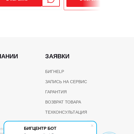
ы, л
1.5
ПАНИИ
ЗАЯВКИ
БИГHELP
ЗАПИСЬ НА СЕРВИС
ГАРАНТИЯ
ВОЗВРАТ ТОВАРА
ТЕХКОНСУЛЬТАЦИЯ
БИГЦЕНТР БОТ
той, определяемой положениями статьи 437 ГК РФ. Все
и указанных товаров и (или) услуг, пожалуйста,