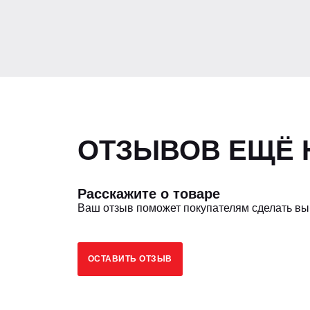
Номинальные обороты, об/мин
Турбина
Тип охлаждения ДВС
ОТЗЫВОВ ЕЩЁ Н
Подогрев двигателя 220V
Расскажите о товаре
Ваш отзыв поможет покупателям сделать в
ТРАНСМИССИЯ
ОСТАВИТЬ ОТЗЫВ
Вид КПП
Передняя скорость, км/ч