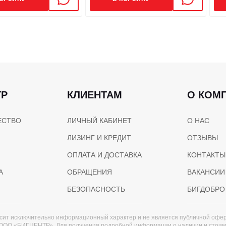
Объем тормозной систем
24/80*2
ТР
КЛИЕНТАМ
О КОМ
ЕСТВО
ЛИЧНЫЙ КАБИНЕТ
О НАС
ЛИЗИНГ И КРЕДИТ
ОТЗЫВЫ
ОПЛАТА И ДОСТАВКА
КОНТАКТЫ
А
ОБРАЩЕНИЯ
ВАКАНСИИ
БЕЗОПАСНОСТЬ
БИГДОБРО
сит исключительно информационный характер и не является публичной офер
ООО «БИГЦЕНТР». Для получения подробной информации о наличии и стоимост