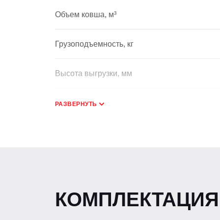
Объем ковша, м³
Грузоподъемность, кг
Высота выгрузки, мм
Способ управления рабочим оборудование
РАЗВЕРНУТЬ
Количество контуров разводки фронтальног
Быстросъёмное устройство
КОМПЛЕКТАЦИЯ
ДВИГАТЕЛЬ