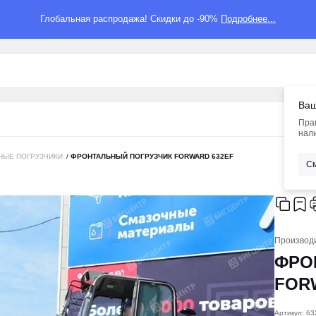
Глобальная распродажа! Скидки до -90%
Подробнее...
Ваш
Пра
нали
НЫЕ ПОГРУЗЧИКИ
/
ФРОНТАЛЬНЫЙ ПОГРУЗЧИК FORWARD 632EF
См
Производ
ФРО
FOR
Артикул: 6