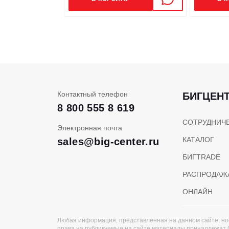
ЭЛЕКТРОСИСТЕМА
Напряжение аккумулятора, В / Ач
Контактный телефон
БИГЦЕН
8 800 555 8 619
СОТРУДНИЧ
Электронная почта
КАТАЛОГ
sales@big-center.ru
БИГTRADE
РАСПРОДАЖ
ОНЛАЙН
Любая информация, представленная на данном сайте, но
права на публикуемые на сайте материалы принадлежат 