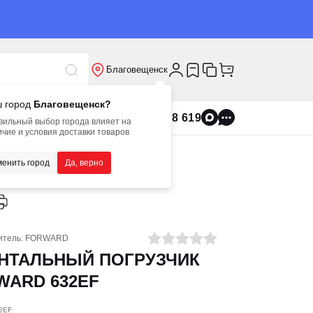
Благовещенск
 город
Благовещенск?
8 800 555 8 619
вильный выбор города влияет на
чие и условия доставки товаров
енить город
Да, верно
итель:
FORWARD
НТАЛЬНЫЙ ПОГРУЗЧИК
WARD 632EF
32EF