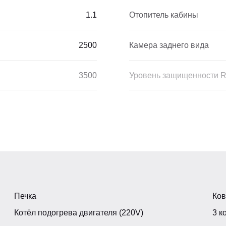
1.1
Отопитель кабины
2500
Камера заднего вида
3500
Уровень защищенности
м
Джойстик
БАЗА
о ковша
3
Габариты, мм
Есть
Мин. дорожный просвет, 
Печка
Ков
Котёл подогрева двигателя (220V)
3 к
Внешний радиус поворот