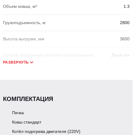
Объем ковша, м³
1.3
Грузоподъемность, кг
2800
Высота выгрузки, мм
3600
Способ управления рабочим оборудованием
Джойстик
РАЗВЕРНУТЬ
Количество контуров разводки фронтального ковша
3
Быстросъёмное устройство
Есть
КОМПЛЕКТАЦИЯ
ДВИГАТЕЛЬ
Печка
Ковш стандарт
Котёл подогрева двигателя (220V)
Экологический класс
Евро-2