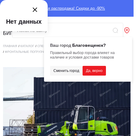
Глобальная распродажа! Скидки до -90%
Нет данных
Ваш город
Благовещенск?
ГЛАВНАЯ
/
КАТАЛОГ
/
СПЕЦТЕХНИКА
/
ПОГРУЗЧИКИ
/
ФРОНТАЛЬНЫЕ ПОГРУЗЧИКИ
/
ФРОНТАЛЬНЫЙ ПОГРУЗЧИК FORWARD 634EF
Правильный выбор города влияет на
наличие и условия доставки товаров
Сменить город
Да, верно