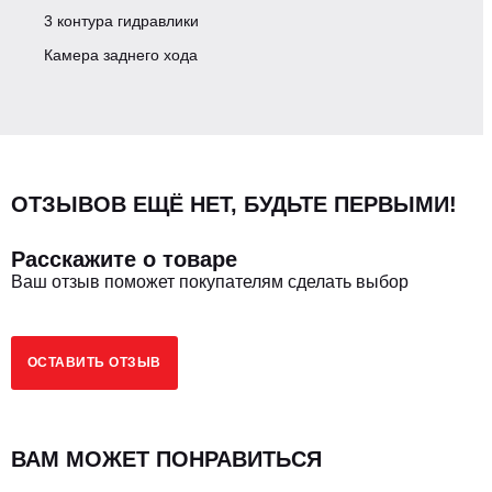
3 контура гидравлики
Крутящий момент ДВС, Нм
385
Камера заднего хода
3
4328
Рабочий объем, сМ
Количество цилиндров
4
ОТЗЫВОВ ЕЩЁ НЕТ, БУДЬТЕ ПЕРВЫМИ!
Номинальные обороты, об/мин
2600
Расскажите о товаре
Ваш отзыв поможет покупателям сделать выбор
Турбина
Да
Тип охлаждения ДВС
Водяное охлаждение
ОСТАВИТЬ ОТЗЫВ
Подогрев двигателя 220V
Да
ВАМ МОЖЕТ ПОНРАВИТЬСЯ