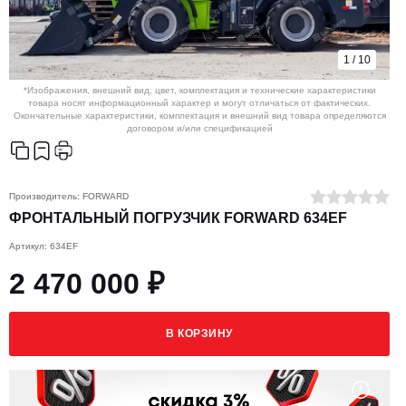
1
/
10
*Изображения, внешний вид, цвет, комплектация и технические характеристики
товара носят информационный характер и могут отличаться от фактических.
Окончательные характеристики, комплектация и внешний вид товара определяются
договором и/или спецификацией
Производитель:
FORWARD
ФРОНТАЛЬНЫЙ ПОГРУЗЧИК FORWARD 634EF
Артикул: 634EF
2 470 000 ₽
В КОРЗИНУ