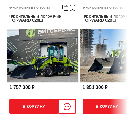
ТРАНСМИССИЯ
ФРОНТАЛЬНЫЕ ПОГРУЗЧИ ...
ФРОНТАЛЬНЫЕ ПОГРУЗЧИ ...
Фронтальный погрузчик
Фронтальный погрузчи
FORWARD 626EF
FORWARD 628EF
Вид КПП
Гидромеханическая
Передняя скорость, км/ч
35
ТОРМОЗНЫЕ СИСТЕМЫ
Тип рабочего тормоза
Дисковый тормоз
1 757 000 ₽
1 851 000 ₽
Тип стояночного тормоза
Ручной дисковый тормоз
В КОРЗИНУ
В КОРЗИНУ
ГИДРАВЛИКА