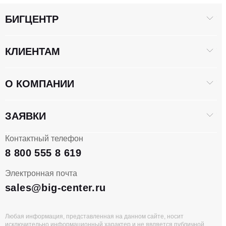
БИГЦЕНТР
Тип насоса
Шестеренчатый насос
Модель насоса
PH2063
КЛИЕНТАМ
О КОМПАНИИ
КАБИНА
ЗАЯВКИ
Отопитель кабины
Да
Контактный телефон
8 800 555 8 619
Камера заднего вида
Да
Электронная почта
Уровень защищенности ROPS/FOPS
Нет
sales@big-center.ru
Любая информация, представленная на данном сайте, носит
БАЗА
исключительно информационный характер и не является публичной