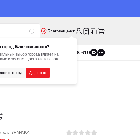
Благовещенск
 город
Благовещенск?
8 800 555 8 619
вильный выбор города влияет на
чие и условия доставки товаров
енить город
Да, верно
итель:
SHANMON