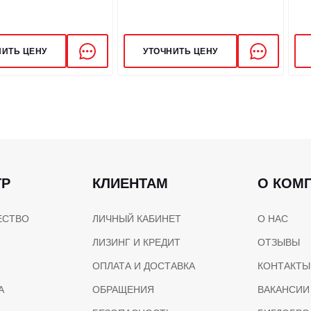
Давление в системе, бар
Есть
НИТЬ ЦЕНУ
УТОЧНИТЬ ЦЕНУ
Жидкостное
ЗАПРАВОЧНЫЕ Е
Есть
Объем топливного бака, 
Объем гидробака, л
ТР
КЛИЕНТАМ
О КОМ
ЕСТВО
ЛИЧНЫЙ КАБИНЕТ
О НАС
ЛИЗИНГ И КРЕДИТ
ОТЗЫВЫ
ОПЛАТА И ДОСТАВКА
КОНТАКТЫ
А
ОБРАЩЕНИЯ
ВАКАНСИИ