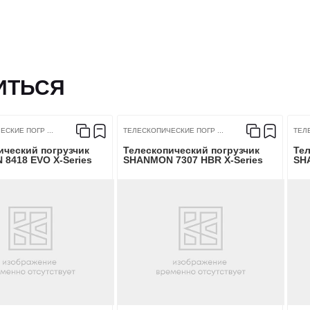
1855
Кондиционер
ИТЬСЯ
Отопитель кабины
Евро-2
Быстросъёмное устройст
СКИЕ ПОГР ...
ТЕЛЕСКОПИЧЕСКИЕ ПОГР ...
ТЕЛ
ический погрузчик
Телескопический погрузчик
Тел
8418 EVO X-Series
SHANMON 7307 HBR X-Series
SH
Yuchai YCDW25G-50
ГИДРАВЛИКА
36/48.96
Тип насоса
230
Поток, л/мин
4