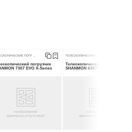
есть
есть
во
есть
ЕСКОПИЧЕСКИЕ ПОГР ...
ТЕЛЕСКОПИЧЕСКИЕ ПОГР ...
ескопический погрузчик
Телескопический погрузчик
ANMON 7307 EVO X-Series
SHANMON 6307 HBR X-Series
Шестеренчатый
63