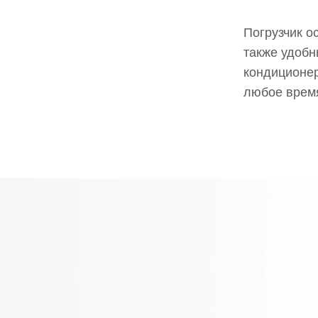
Погрузчик о
также удоб
кондиционер
любое время