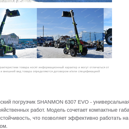
арактеристики товара носят информационный характер и могут отличаться от
я и внешний вид товара определяются договором и/или спецификацией
ский погрузчик SHANMON 6307 EVO - универсальная
зяйственных работ. Модель сочетает компактные га
стойчивость, что позволяет эффективно работать на
ом.