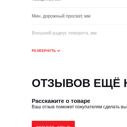
Мин. дорожный просвет, мм
Внешний радиус поворота, мм
Угол подъема, °
РАЗВЕРНУТЬ
Эксплуатационная масса, кг
ОТЗЫВОВ ЕЩЁ Н
Размер передних шин
Расскажите о товаре
Размер задних шин
Ваш отзыв поможет покупателям сделать в
Колесная база, мм