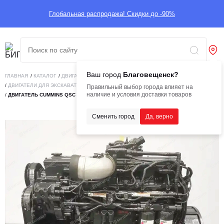
Глобальная распродажа! Скидки до -90%
Ваш город
Благовещенск?
ГЛАВНАЯ
/
КАТАЛОГ
/
ДВИГАТЕЛИ
/
ДВИГАТЕЛИ ДЛЯ СПЕЦТЕХНИКИ
/
ДВИГАТЕЛИ ДЛЯ ЭКСКАВАТОРОВ-ПОГРУЗЧИКОВ
Правильный выбор города влияет на
наличие и условия доставки товаров
/
ДВИГАТЕЛЬ CUMMINS QSC 8.3 (O)
Сменить город
Да, верно