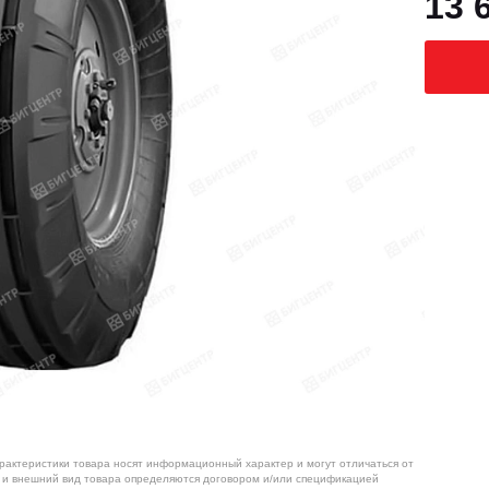
13 
арактеристики товара носят информационный характер и могут отличаться от
я и внешний вид товара определяются договором и/или спецификацией