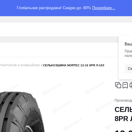
Глобальная распродажа! Скидки до -90%
Подробнее...
Ваш
Пра
нали
ТРАКТОРОВ И КОМБАЙНОВ
/
СЕЛЬХОЗШИНА NORTEC 12-16 8PR Л-163
См
Производ
СЕЛ
8PR 