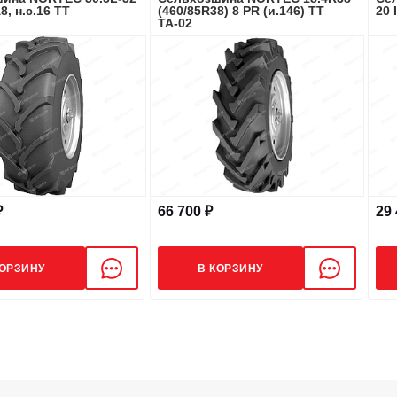
8, н.с.16 ТТ
(460/85R38) 8 PR (и.146) ТТ
20 
ТА-02
₽
66 700 ₽
29 
КОРЗИНУ
В КОРЗИНУ