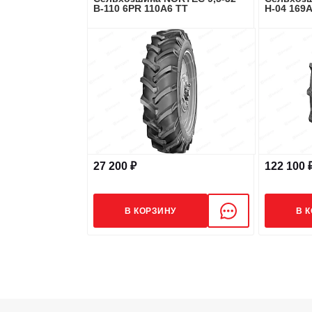
В-110 6PR 110A6 TT
Н-04 169A
27 200 ₽
122 100 
В КОРЗИНУ
В 