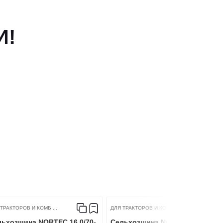
И!
ТРАКТОРОВ И КОМБ ...
ДЛЯ ТРАКТОРОВ И КОМБ ...
льхозшина NORTEC 16.0/70-
Сельхозшина NORTEC 15.5R38