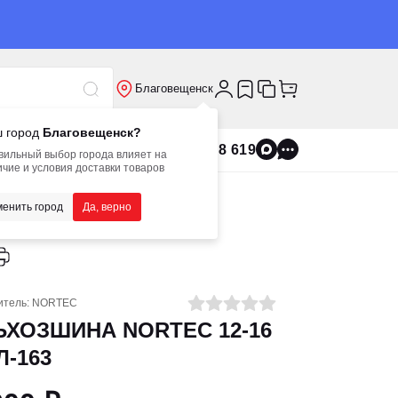
Благовещенск
 город
Благовещенск?
8 800 555 8 619
вильный выбор города влияет на
чие и условия доставки товаров
енить город
Да, верно
итель:
NORTEC
ЬХОЗШИНА NORTEC 12-16
Л-163