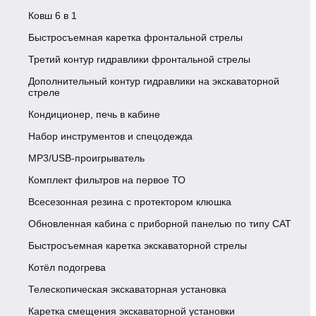
Размер передних шин
16.9-28
Ковш 6 в 1
Быстросъемная каретка фронтальной стрелы
Размер задних шин
16.9-28
Третий контур гидравлики фронтальной стрелы
Дополнительный контур гидравлики на экскаваторной
стреле
ДВИГАТЕЛЬ
Кондиционер, печь в кабине
Набор инструментов и спецодежда
Экологический класс
2
MP3/USB-проигрыватель
Комплект фильтров на первое ТО
Модель ДВС
YUCHAI YC4A105ZT20
Всесезонная резина с протектором клюшка
Обновленная кабина с приборной панелью по типу CAT
Мощность, кВт/Лс
75/102
Быстросъемная каретка экскаваторной стрелы
Котёл подогрева
Крутящий момент ДВС, Нм
400
Телескопическая экскаваторная установка
3
4837
Каретка смещения экскаваторной установки
Рабочий объем, сМ