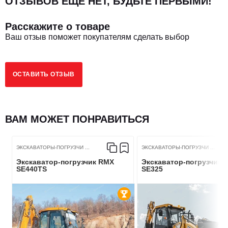
ОТЗЫВОВ ЕЩЁ НЕТ, БУДЬТЕ ПЕРВЫМИ!
Вид КПП
Гидромеханическая
Расскажите о товаре
Ваш отзыв поможет покупателям сделать выбор
Модель КПП
BS428
ОСТАВИТЬ ОТЗЫВ
ФРОНТАЛЬНЫЙ КОВШ
3
1.2
ВАМ МОЖЕТ ПОНРАВИТЬСЯ
Объём фронтального ковша, М
Габариты стандартного ковша Д*Ш*В, мм
2460*1503*520
ЭКСКАВАТОРЫ-ПОГРУЗЧИ ...
ЭКСКАВАТОРЫ-ПОГРУЗЧИ ...
Экскаватор-погрузчик RMX
Экскаватор-погрузчик 
SE440TS
SE325
Грузоподъемность, кг
2500
Высота выгрузки, мм
3050
Расстояние выгрузки, мм
870