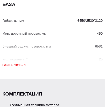
БАЗА
Габариты, мм
6450*2530*3120
Мин. дорожный просвет, мм
450
Внешний радиус поворота, мм
6581
Угол подъема, °
25
РАЗВЕРНУТЬ
Смещение каретки
Гидравлическое
Макс. тяговое усилие, кН
100
КОМПЛЕКТАЦИЯ
Эксплуатационная масса, кг
10050
Увеличенная толщина металла