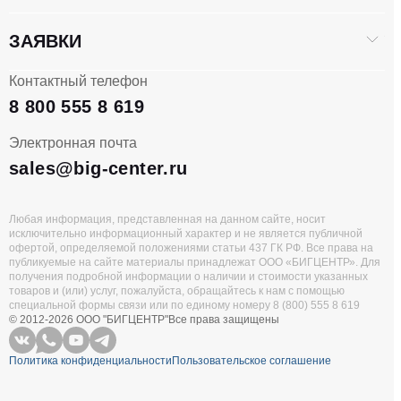
Усилие отрыва обратной лопаты, кН
46
ЗАЯВКИ
Макс. глубина копания, мм
5070
Контактный телефон
8 800 555 8 619
Макс. радиус копания, мм
6295
Электронная почта
sales@big-center.ru
Макс. высота копания, мм
6693
Способ управления обратной лопаты
Рычаги
Любая информация, представленная на данном сайте, носит
исключительно информационный характер и не является публичной
офертой, определяемой положениями статьи 437 ГК РФ. Все права на
публикуемые на сайте материалы принадлежат ООО «БИГЦЕНТР». Для
Количество контуров разводки обратной лопаты
3
получения подробной информации о наличии и стоимости указанных
товаров и (или) услуг, пожалуйста, обращайтесь к нам с помощью
специальной формы связи или по единому номеру 8 (800) 555 8 619
Быстросъемное устройство обратной лопаты
Опция
© 2012-2026 ООО "БИГЦЕНТР"
Все права защищены
Политика конфиденциальности
Пользовательское соглашение
КАБИНА