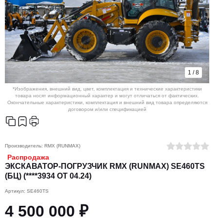
1
/
8
*Изображения, внешний вид, цвет, комплектация и технические характеристики
товара носят информационный характер и могут отличаться от фактических.
Окончательные характеристики, комплектация и внешний вид товара определяются
договором и/или спецификацией
Производитель:
RMX (RUNMAX)
Распродажа
ЭКСКАВАТОР-ПОГРУЗЧИК RMX (RUNMAX) SE460TS
(БЦ) (****3934 ОТ 04.24)
Артикул: SE460TS
4 500 000 ₽