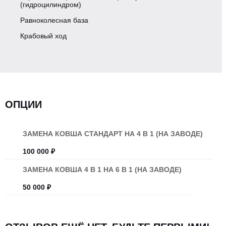
(гидроцилиндром)
Равноколесная база
Количество цилиндров
4
Крабовый ход
Турбина
Есть
Тип охлаждения ДВС
Жидкостное
ОПЦИИ
Подогрев двигателя 220V
Есть
Средний расход топлива, л/грамм кВт/ч
11.5/215
ЗАМЕНА КОВША СТАНДАРТ НА 4 В 1 (НА ЗАВОДЕ)
100 000 ₽
ПЖД
Есть
ЗАМЕНА КОВША 4 В 1 НА 6 В 1 (НА ЗАВОДЕ)
50 000 ₽
ТРАНСМИССИЯ