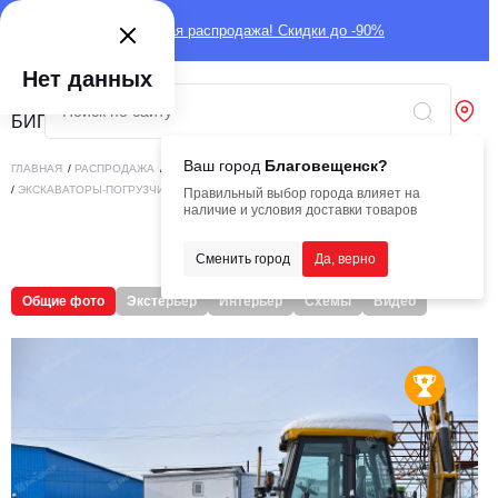
Глобальная распродажа! Скидки до -90%
Нет данных
Ваш город
Благовещенск?
ГЛАВНАЯ
/
РАСПРОДАЖА
/
СПЕЦТЕХНИКА
/
ПОГРУЗЧИКИ
/
ЭКСКАВАТОРЫ-ПОГРУЗЧИКИ
/
RMX (RUNMAX) SE460TS
Правильный выбор города влияет на
наличие и условия доставки товаров
Сменить город
Да, верно
Общие фото
Экстерьер
Интерьер
Схемы
Видео